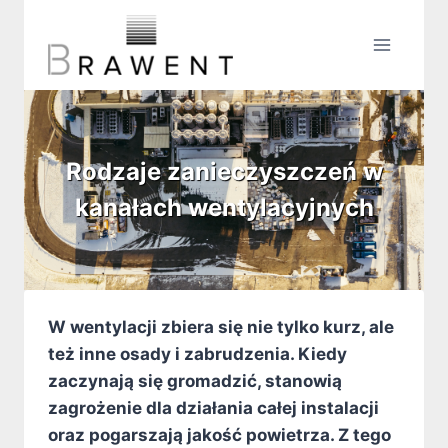
Przejdź
do
treści
Rodzaje zanieczyszczeń w
kanałach wentylacyjnych
W wentylacji zbiera się nie tylko kurz, ale
też inne osady i zabrudzenia. Kiedy
zaczynają się gromadzić, stanowią
zagrożenie dla działania całej instalacji
oraz pogarszają jakość powietrza. Z tego