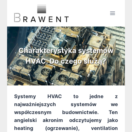
Przejdź
do
treści
Charakterystyka systemów
HVAC. Do czego służą?
Systemy HVAC to jedne z
najważniejszych systemów we
współczesnym budownictwie. Ten
angielski akronim odczytujemy jako
heating (ogrzewanie), ventilation