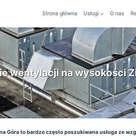
Strona główna
Usługi
O nas
Re
e wentylacji na wysokości Z
ona Góra to bardzo często poszukiwana usługa ze wzg