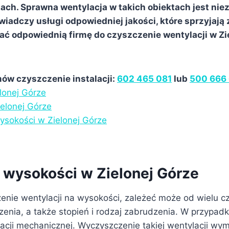
ch. Sprawna wentylacja w takich obiektach jest nie
 świadczy usługi odpowiedniej jakości, które sprzyj
brać odpowiednią firmę do czyszczenie wentylacji w Z
ów czyszczenie instalacji:
602 465 081
lub
500 666
lonej Górze
elonej Górze
ysokości w Zielonej Górze
 wysokości w Zielonej Górze
zenie wentylacji na wysokości, zależeć może od wielu c
nia, a także stopień i rodzaj zabrudzenia. W przypa
ji mechanicznej. Wyczyszczenie takiej wentylacji wy