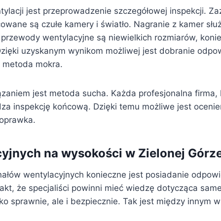
lacji jest przeprowadzenie szczegółowej inspekcji. Za
wane są czułe kamery i światło. Nagranie z kamer służy
przewody wentylacyjne są niewielkich rozmiarów, koni
Dzięki uzyskanym wynikom możliwej jest dobranie odpo
t metoda mokra.
zaniem jest metoda sucha. Każda profesjonalna firma, k
 inspekcję końcową. Dzięki temu możliwe jest ocenien
oprawka.
yjnych na wysokości w Zielonej Górz
anałów wentylacyjnych konieczne jest posiadanie odpow
t, że specjaliści powinni mieć wiedzę dotycząca sameg
lko sprawnie, ale i bezpiecznie. Tak jest między innym 