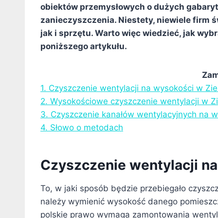
obiektów przemysłowych o dużych gabaryta
zanieczyszczenia. Niestety, niewiele firm
jak i sprzętu. Warto więc wiedzieć, jak wy
poniższego artykułu.
Zam
1. Czyszczenie wentylacji na wysokości w Zie
2. Wysokościowe czyszczenie wentylacji w Zi
3. Czyszczenie kanałów wentylacyjnych na w
4. Słowo o metodach
Czyszczenie wentylacji na
To, w jaki sposób będzie przebiegało czyszc
należy wymienić wysokość danego pomieszcze
polskie prawo wymaga zamontowania wentylac