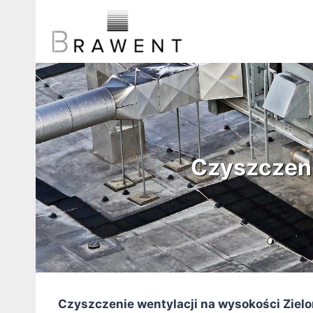
Przejdź
do
treści
Czyszczeni
Czyszczenie wentylacji na wysokości Ziel