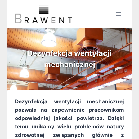
Przejdź
do
treści
Dezynfekcja wentylacji
mechanicznej
Dezynfekcja wentylacji mechanicznej
pozwala na zapewnienie pracownikom
odpowiedniej jakości powietrza. Dzięki
temu unikamy wielu problemów natury
zdrowotnej związanych głównie z